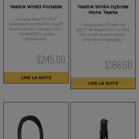
Yealink WH63 Portable
Yealink WH64 Hybride
Mono Teams
Casque sans fil DECT
standard certifié Microsoft
Casque sans fil hybride
Teams WH63 Casque DECT
DECT et Bluetooth certifié
: WHM631T Casque
Microsoft Teams WH64 •
convertible…
pour les employés…
$
245.00
$
166.60
LIRE LA SUITE
LIRE LA SUITE