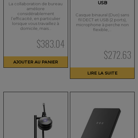
USB
La collaboration de bureau
améliore
considérablement
Casque binaural (Duo) sans
l’efficacité, en particulier
fil DECT et USB (2 ports),
lorsque vous travaillez à
microphone à perche non
domicile, mais…
flexible,…
$
383.04
$
272.63
AJOUTER AU PANIER
LIRE LA SUITE