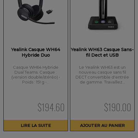
Yealink Casque WH64
Yealink WH63 Casque Sans-
Hybride Duo
fil Dect et USB
Casque WH64 Hybride
Le Yealink WH63 est un
Dual Teams. Casque :
nouveau casque sans fil
(version double/stéréo) •
DECT convertible d'entrée
Poids : 151 g •…
de gamme. Travaillez…
$
194.60
$
190.00
LIRE LA SUITE
AJOUTER AU PANIER