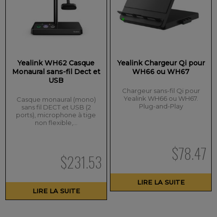
Yealink WH62 Casque
Yealink Chargeur Qi pour
Monaural sans-fil Dect et
WH66 ou WH67
USB
Chargeur sans-fil Qi pour
Yealink WH66 ou WH67.
Casque monaural (mono)
Plug-and-Play
sans fil DECT et USB (2
ports), microphone à tige
non flexible,…
$
78.47
$
231.53
LIRE LA SUITE
LIRE LA SUITE