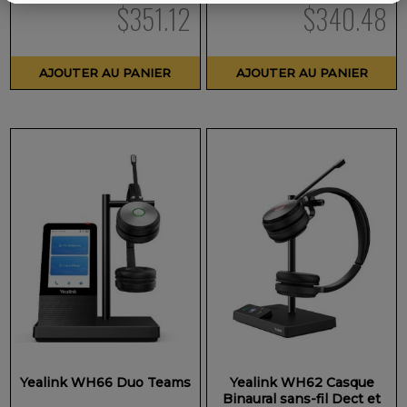
$
351.12
$
340.48
AJOUTER AU PANIER
AJOUTER AU PANIER
Yealink WH66 Duo Teams
Yealink WH62 Casque
Binaural sans-fil Dect et