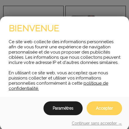
BIENVENUE
Ce site web collecte des informations personnelles
afin de vous fournir une expérience de navigation
personnalisée et de vous proposer des publicités
ciblées. Les informations que nous collectons peuvent
inclure votre adresse IP et d'autres données similaires.
En utilisant ce site web, vous acceptez que nous
puissions collecter et utiliser vos informations
personnelles conformément à cette
politique de
Yealink WH66 Mono Teams
Yealink WH67 Teams
confidentialité.
La collaboration de bureau
La collaboration de bureau
améliore
améliore
considérablement
considérablement
Paramètres
Accepter
l’efficacité, en particulier
l’efficacité, en particulier
lorsque vous travaillez à
lorsque vous travaillez à
domicile, mais…
domicile, mais…
Continuer sans accepter →