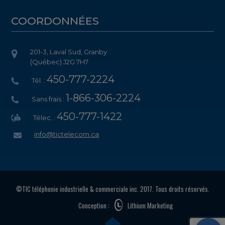
COORDONNÉES
201-3, Laval Sud, Granby
(Québec) J2G 7H7
450-777-2224
Tél. :
1-866-306-2224
Sans frais :
450-777-1422
Télec. :
info@tictelecom.ca
©TIC téléphonie industrielle & commerciale inc. 2017. Tous droits réservés.
Conception :
Lithium Marketing