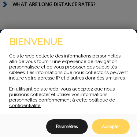
WHAT ARE LONG DISTANCE RATES?
BIENVENUE
Ce site web collecte des informations personnelles
afin de vous fournir une expérience de navigation
personnalisée et de vous proposer des publicités
ciblées. Les informations que nous collectons peuvent
inclure votre adresse IP et d'autres données similaires.
En utilisant ce site web, vous acceptez que nous
puissions collecter et utiliser vos informations
personnelles conformément à cette
politique de
Fondée en 1999, TIC
Téléphonie
Industrielle & Commerciale est une
confidentialité.
entreprise œuvrant dans le domaine de la
téléphonie VoIP
et la
téléphonie IP
.
Paramètres
Accepter
LIENS RAPIDES