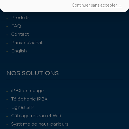
Continuer sans accepter →
Accueil
Produits
FAQ
Contact
Panier d'achat
English
NOS SOLUTIONS
iPBX en nuage
Téléphonie iPBX
Lignes SIP
Câblage réseau et Wifi
Système de haut-parleurs