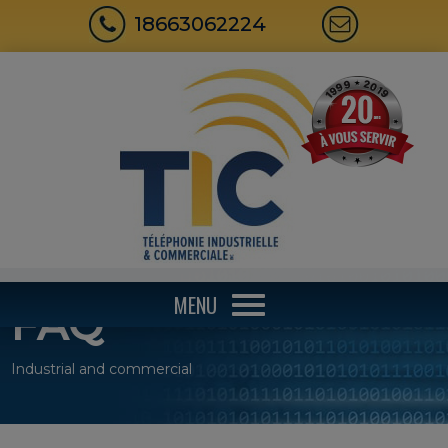
18663062224
MENU
FAQ
Industrial and commercial