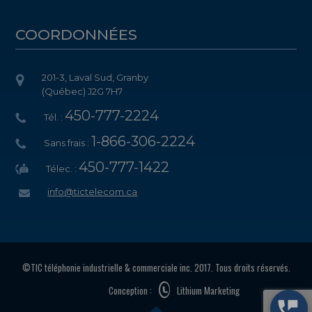
COORDONNÉES
201-3, Laval Sud, Granby
(Québec) J2G 7H7
450-777-2224
Tél. :
1-866-306-2224
Sans frais :
450-777-1422
Télec. :
info@tictelecom.ca
©TIC téléphonie industrielle & commerciale inc. 2017. Tous droits réservés.
Conception :
Lithium Marketing