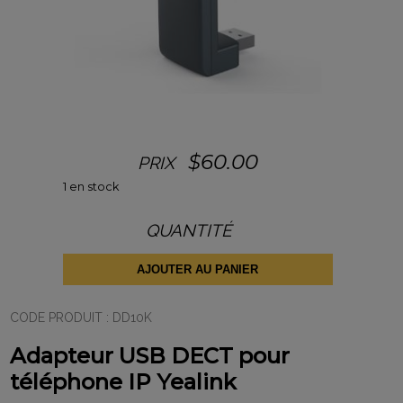
$
60.00
PRIX
1 en stock
QUANTITÉ
quantité
de
Adapteur
AJOUTER AU PANIER
USB
DECT
pour
CODE PRODUIT :
DD10K
téléphone
IP
Adapteur USB DECT pour
Yealink
téléphone IP Yealink