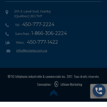
201-3, Laval Sud, Granby
(Québec) J2G 7H7
450-777-2224
Tél. :
1-866-306-2224
Sans frais :
450-777-1422
Télec. :
info@tictelecom.ca
©TIC téléphonie industrielle & commerciale inc. 2017. Tous droits réservés.
Conception :
Lithium Marketing
Choix de consentement