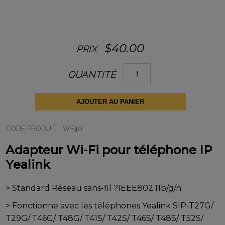
$
40.00
PRIX
quantité
QUANTITÉ
de
Adapteur
Wi-
Fi
AJOUTER AU PANIER
pour
téléphone
IP
CODE PRODUIT :
WF40
Yealink
Adapteur Wi-Fi pour téléphone IP
Yealink
> Standard Réseau sans-fil ?IEEE802.11b/g/n
> Fonctionne avec les téléphones Yealink SIP-T27G/
T29G/ T46G/ T48G/ T41S/ T42S/ T46S/ T48S/ T52S/