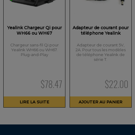
Yealink Chargeur Qi pour
Adapteur de courant pour
WH66 ou WH67
téléphone Yealink
Chargeur sans-fil Qi pour
Adapteur de courant 5V,
Yealink WH66 ou WH67.
2A. Pour tous les modèles
Plug-and-Play
de téléphone Yealink de
série T.
$
78.47
$
22.00
LIRE LA SUITE
AJOUTER AU PANIER