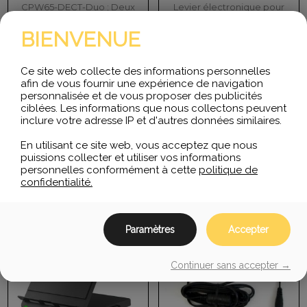
CPW65-DECT-Duo ; Deux
Levier électronique pour
microphones DECT sans fil
téléphone Yealink et
pour CP965 ; Voix HD
casque Plantronics.
BIENVENUE
optimale avec 3…
Permet de prendre un
appel à distance.
Ce site web collecte des informations personnelles
afin de vous fournir une expérience de navigation
$
420.01
$
110.00
personnalisée et de vous proposer des publicités
ciblées. Les informations que nous collectons peuvent
inclure votre adresse IP et d'autres données similaires.
AJOUTER AU PANIER
AJOUTER AU PANIER
En utilisant ce site web, vous acceptez que nous
puissions collecter et utiliser vos informations
personnelles conformément à cette
politique de
confidentialité.
Paramètres
Accepter
Continuer sans accepter →