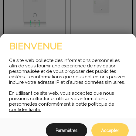
BIENVENUE
Yealink Base IP Dect W90B
Yealink Base IP Dect W80B
Ce site web collecte des informations personnelles
W90B ; Station de base
W80B ; Station de base
afin de vous fournir une expérience de navigation
multicellulaire DECT IP ;
multicellulaire IP DECT ;
technologie DECT ;
Technologie DECT ;
personnalisée et de vous proposer des publicités
transfert et itinérance
Transfert et itinérance
ciblées. Les informations que nous collectons peuvent
transparents…
transparents…
inclure votre adresse IP et d'autres données similaires.
En utilisant ce site web, vous acceptez que nous
$
656.60
$
558.60
puissions collecter et utiliser vos informations
personnelles conformément à cette
politique de
confidentialité.
AJOUTER AU PANIER
LIRE LA SUITE
Paramètres
Accepter