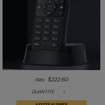
$
222.60
PRIX
quantité
QUANTITÉ
de
Téléphone
IP
Dect
AJOUTER AU PANIER