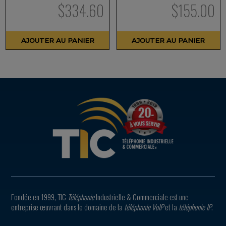
$
334.60
$
155.00
AJOUTER AU PANIER
AJOUTER AU PANIER
Fondée en 1999, TIC
Téléphonie
Industrielle & Commerciale est une
entreprise œuvrant dans le domaine de la
téléphonie VoIP
et la
téléphonie IP
.