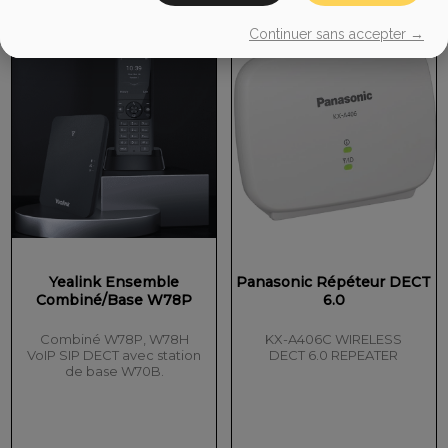
Continuer sans accepter →
Yealink Ensemble
Panasonic Répéteur DECT
Combiné/Base W78P
6.0
Combiné W78P, W78H
KX-A406C WIRELESS
VoIP SIP DECT avec station
DECT 6.0 REPEATER
de base W70B.