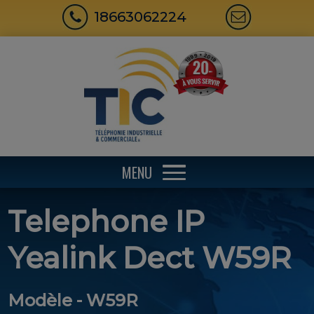
18663062224
MENU
Telephone IP
Yealink Dect W59R
Modèle - W59R