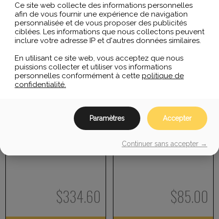
Ce site web collecte des informations personnelles
afin de vous fournir une expérience de navigation
personnalisée et de vous proposer des publicités
ciblées. Les informations que nous collectons peuvent
inclure votre adresse IP et d'autres données similaires.
En utilisant ce site web, vous acceptez que nous
puissions collecter et utiliser vos informations
personnelles conformément à cette
politique de
confidentialité.
Yealink Ensemble
Panasonic Antenne DECT 2
Combiné/Base W78P
canaux
Paramètres
Accepter
Combiné W78P, W78H
KX-TDA0155 2 CHANNEL
VoIP SIP DECT avec station
CELL STATION FOR DECT
Continuer sans accepter →
de base W70B.
6.0
$
334.60
$
85.00