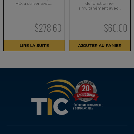
HD, à utiliser avec…
de fonctionner
simultanément avec…
$
278.60
$
60.00
LIRE LA SUITE
AJOUTER AU PANIER