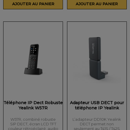
AJOUTER AU PANIER
AJOUTER AU PANIER
Téléphone IP Dect Robuste
Adapteur USB DECT pour
Yealink W57R
téléphone IP Yealink
W57R, combiné robuste
L’adapteur DD10K Yealink
SIP DECT, écran LCD TFT
DECT permet non
couleur rétroéclairé, audio
seulement au T41S / T42S