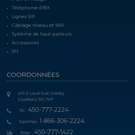
Téléphonie iPBX
Lignes SIP
Câblage réseau et Wifi
Système de haut-parleurs
Accessoires
911
COORDONNÉES
201-3, Laval Sud, Granby
(Québec) J2G 7H7
450-777-2224
Tél. :
1-866-306-2224
Sans frais :
450-777-1422
Télec. :