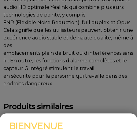
audio HD optimale Yealink qui combine plusieurs
technologies de pointe, y compris
FNR (Flexible Noise Reduction), full duplex et Opus.
Cela signifie que les utilisateurs peuvent obtenir une
expérience audio stable et de haute qualité, même à
des
emplacements plein de bruit ou d’interférences sans
fil. En outre, les fonctions d’alarme complètes et le
capteur G intégré stimulent le travail
en sécurité pour la personne qui travaille dans des
endroits dangereux.
Produits similaires
BIENVENUE