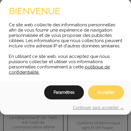
BIENVENUE
Produits similaires
Ce site web collecte des informations personnelles
afin de vous fournir une expérience de navigation
personnalisée et de vous proposer des publicités
ciblées. Les informations que nous collectons peuvent
inclure votre adresse IP et d'autres données similaires.
En utilisant ce site web, vous acceptez que nous
puissions collecter et utiliser vos informations
personnelles conformément à cette
politique de
confidentialité.
Paramètres
Accepter
Téléphone IP Yealink T46S
Téléphone IP Dect Yealink
Continuer sans accepter →
W76P
Le téléphone IP SIP-T46S
est l’outil de
• Système téléphonique
communication ultime
sans fil SIP haute