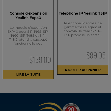
Console d’expansion
Telephone IP Yealink T31P
Yealink Exp40
Téléphone IP entrée de
gamme très élégant et
Le module d’extension
convivial, le Yealink SIP-
EXP40 pour SIP-T46S, SIP-
T31P propose un écran…
T46G, SIP-T48S et SIP-
T48G, étend la capacité
fonctionnelle de…
$
89.05
$
139.00
AJOUTER AU PANIER
LIRE LA SUITE