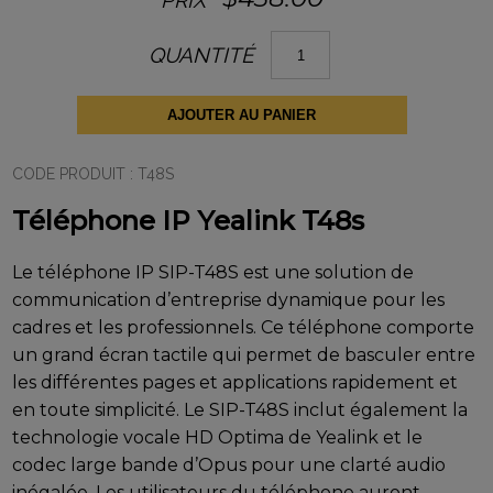
quantité
QUANTITÉ
de
Téléphone
IP
Yealink
AJOUTER AU PANIER
T48s
CODE PRODUIT :
T48S
Téléphone IP Yealink T48s
Le téléphone IP SIP-T48S est une solution de
communication d’entreprise dynamique pour les
cadres et les professionnels. Ce téléphone comporte
un grand écran tactile qui permet de basculer entre
les différentes pages et applications rapidement et
en toute simplicité. Le SIP-T48S inclut également la
technologie vocale HD Optima de Yealink et le
codec large bande d’Opus pour une clarté audio
inégalée. Les utilisateurs du téléphone auront