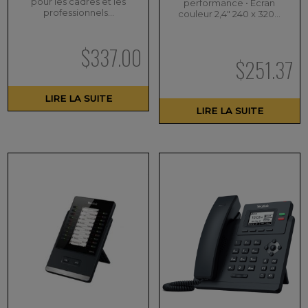
pour les cadres et les
performance • Écran
professionnels…
couleur 2,4″ 240 x 320…
$
337.00
$
251.37
LIRE LA SUITE
LIRE LA SUITE