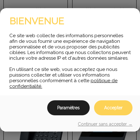
SIP-T31W ; Téléphone IP
Téléphone IP Gigabit
classique ;•écran LCD
d’entrée de gamme très
BIENVENUE
graphique 2,3 po 132 x 64
élégant et convivial, le
pixels avec
Yealink SIP-T31G propose
rétroéclairage ;•Wi-Fi
un…
intégré ;•Voix HD…
Ce site web collecte des informations personnelles
afin de vous fournir une expérience de navigation
$
124.60
$
138.99
personnalisée et de vous proposer des publicités
ciblées. Les informations que nous collectons peuvent
inclure votre adresse IP et d'autres données similaires.
AJOUTER AU PANIER
AJOUTER AU PANIER
En utilisant ce site web, vous acceptez que nous
puissions collecter et utiliser vos informations
personnelles conformément à cette
politique de
confidentialité.
Paramètres
Accepter
Continuer sans accepter →