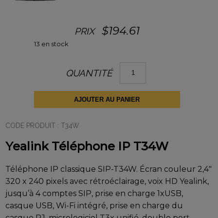
$
194.61
PRIX
13 en stock
quantité
QUANTITÉ
de
Yealink
Téléphone
IP
AJOUTER AU PANIER
T34W
CODE PRODUIT :
T34W
Yealink Téléphone IP T34W
Téléphone IP classique SIP-T34W. Écran couleur 2,4″
320 x 240 pixels avec rétroéclairage, voix HD Yealink,
jusqu’à 4 comptes SIP, prise en charge 1xUSB,
casque USB, Wi-Fi intégré, prise en charge du
casque RJ, micrologiciel T3x unifié, double port