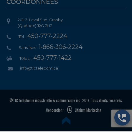
COORDONNÉES
201-3, Laval Sud, Granby
(Québec) J2G 7H7
450-777-2224
Tél. :
1-866-306-2224
Sans frais :
450-777-1422
Télec. :
info@tictelecom.ca
©TIC téléphonie industrielle & commerciale inc. 2017. Tous droits réservés.
Conception :
Lithium Marketing