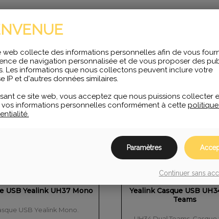
ENVENUE
e web collecte des informations personnelles afin de vous fourn
ence de navigation personnalisée et de vous proposer des publ
s. Les informations que nous collectons peuvent inclure votre
e IP et d'autres données similaires.
lisant ce site web, vous acceptez que nous puissions collecter e
er vos informations personnelles conformément à cette
politiqu
ntialité.
Paramètres
Accep
Continuer sans ac
e USB Yealink UH37 Mono
Yealink Casque USB UH3
Teams
sque USB Yealink Mono.
UH34 Dual Teams Casque f