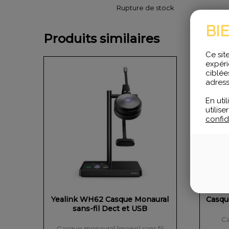
Rupture de stock
BI
Produits similaires
Ce sit
expéri
ciblée
adress
En uti
utilis
confide
Yealink WH62 Casque Monaural
Casqu
sans-fil Dect et USB
Ca
Casque monaural (mono) sans fil