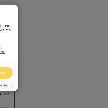
ir une
icités
t
e de
ter
cepter →
4 Dual
ilaire