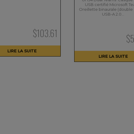
USB certifié Microsoft T
Oreillette binaurale (double 
USB-A 2.0…
$
103.61
$
5
LIRE LA SUITE
LIRE LA SUITE