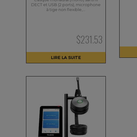
DECT et USB (2 ports), microphone
à tige non flexible,…
$
231.53
LIRE LA SUITE