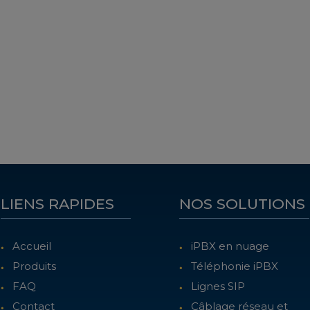
LIENS RAPIDES
NOS SOLUTIONS
Accueil
iPBX en nuage
Produits
Téléphonie iPBX
FAQ
Lignes SIP
Contact
Câblage réseau et