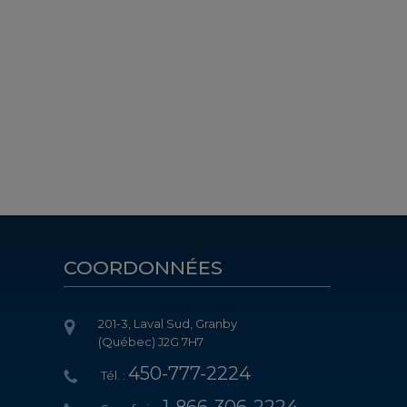
COORDONNÉES
201-3, Laval Sud, Granby
(Québec) J2G 7H7
450-777-2224
Tél. :
1-866-306-2224