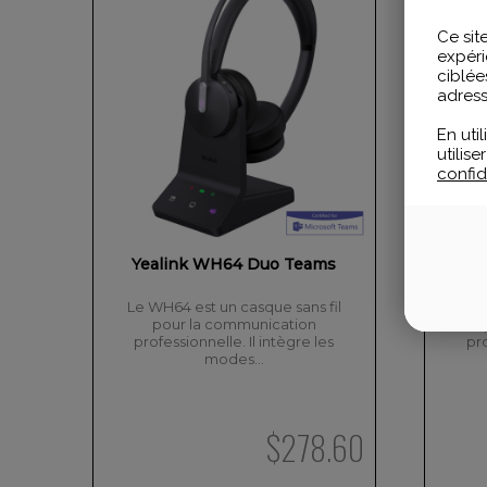
Ce sit
expéri
ciblée
adress
En uti
utilis
confide
Yealink WH64 Duo Teams
Yea
Le WH64 est un casque sans fil
Le 
pour la communication
professionnelle. Il intègre les
pro
modes…
$
278.60