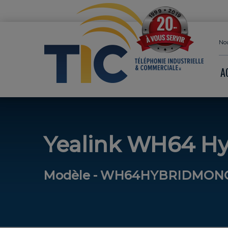
Nou
A
Yealink WH64 H
Modèle - WH64HYBRIDMON