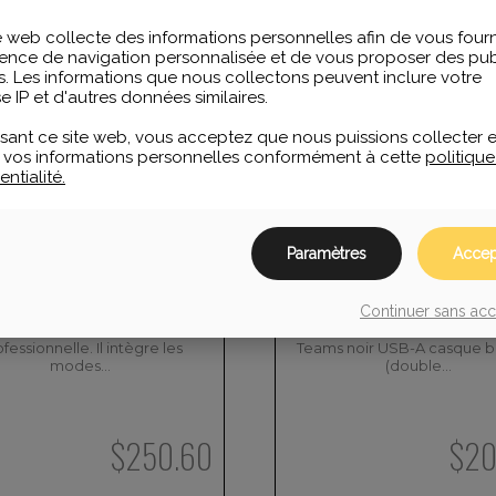
e web collecte des informations personnelles afin de vous fourn
ence de navigation personnalisée et de vous proposer des publ
s. Les informations que nous collectons peuvent inclure votre
e IP et d'autres données similaires.
lisant ce site web, vous acceptez que nous puissions collecter e
er vos informations personnelles conformément à cette
politiqu
ntialité.
Paramètres
Accep
link WH64 Mono Teams
Yealink Casque Bluetoot
Continuer sans ac
WH64 est un casque sans fil
Casque sans fil Bluetooth s
pour la communication
certifié Microsoft Teams
fessionnelle. Il intègre les
Teams noir USB-A casque bi
modes…
(double…
$
250.60
$
20