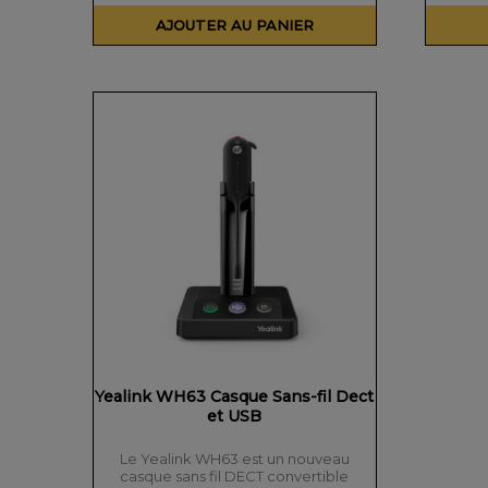
AJOUTER AU PANIER
Yealink WH63 Casque Sans-fil Dect
et USB
Le Yealink WH63 est un nouveau
casque sans fil DECT convertible