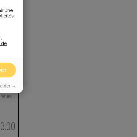
ir une
icités
t
e de
ter
h BH76
cepter →
tandard
 BH76
naural
3.00