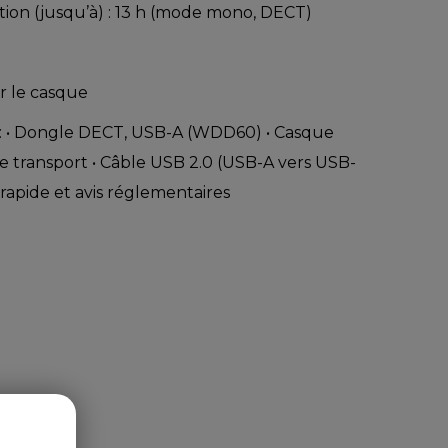
ion (jusqu’à) : 13 h (mode mono, DECT)
r le casque
: • Dongle DECT, USB-A (WDD60) • Casque
 transport • Câble USB 2.0 (USB-A vers USB-
rapide et avis réglementaires