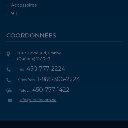
Accessoires
911
COORDONNÉES
201-3, Laval Sud, Granby
(Québec) J2G 7H7
450-777-2224
Tél. :
1-866-306-2224
Sans frais :
450-777-1422
Télec. :
info@tictelecom.ca