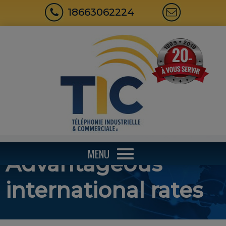
18663062224
MENU
Advantageous
international rates