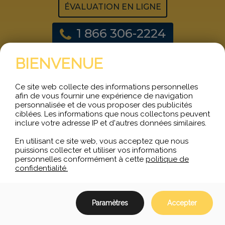
ÉVALUATION EN LIGNE
1 866 306-2224
BIENVENUE
Ce site web collecte des informations personnelles
afin de vous fournir une expérience de navigation
personnalisée et de vous proposer des publicités
ciblées. Les informations que nous collectons peuvent
inclure votre adresse IP et d'autres données similaires.
En utilisant ce site web, vous acceptez que nous
puissions collecter et utiliser vos informations
personnelles conformément à cette
politique de
confidentialité.
Fondée en 1999, TIC
Téléphonie
Industrielle & Commerciale est une
entreprise œuvrant dans le domaine de la
téléphonie VoIP
et la
téléphonie IP
.
Paramètres
Accepter
LIENS RAPIDES