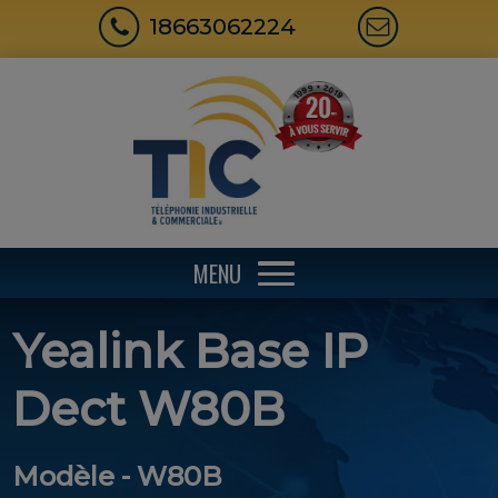
18663062224
MENU
Yealink Base IP
Dect W80B
Modèle - W80B