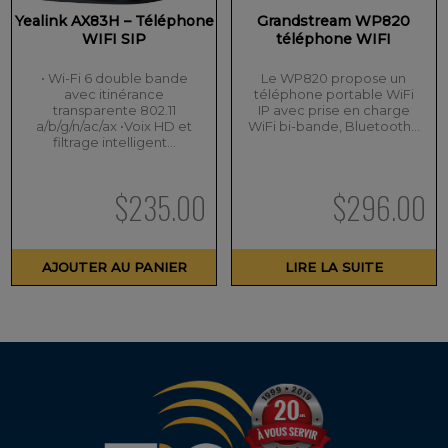
Yealink AX83H – Téléphone
Grandstream WP820
WIFI SIP
téléphone WIFI
• Wi-Fi 6 double bande
Le WP820 propose un
avec itinérance
téléphone portable WiFi
transparente 802.11
IP avec prise en charge
a/b/g/n/ac/ax •Voix HD et
WiFi bi-bande, Bluetooth…
filtrage intelligent…
$
235.00
$
296.00
AJOUTER AU PANIER
LIRE LA SUITE