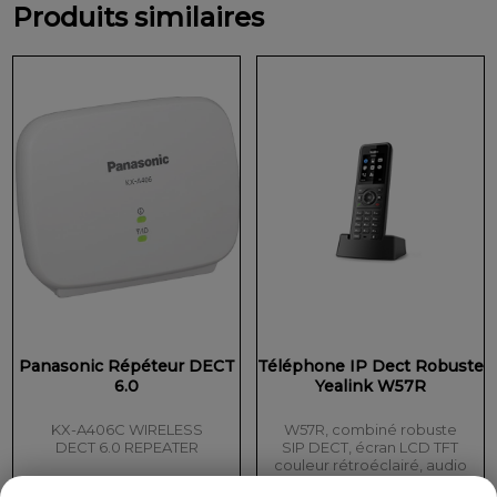
Produits similaires
Panasonic Répéteur DECT
Téléphone IP Dect Robuste
6.0
Yealink W57R
KX-A406C WIRELESS
W57R, combiné robuste
DECT 6.0 REPEATER
SIP DECT, écran LCD TFT
couleur rétroéclairé, audio
HD, à utiliser avec…