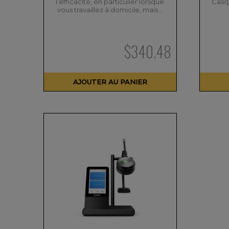
l’efficacité, en particulier lorsque
Casq
vous travaillez à domicile, mais…
$
340.48
AJOUTER AU PANIER