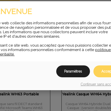
ENVENUE
e web collecte des informations personnelles afin de vous fourn
ence de navigation personnalisée et de vous proposer des publ
s. Les informations que nous collectons peuvent inclure votre
e IP et d'autres données similaires.
lisant ce site web, vous acceptez que nous puissions collecter e
er vos informations personnelles conformément à cette
politiqu
ntialité.
Paramètres
Accep
Continuer sans ac
ealink WH63 Portable
Yealink Casque WH64 Hyb
que sans fil DECT standard
Casque WH64 Hybride Dual
tifié Microsoft Teams WH63
Casque : (version double/st