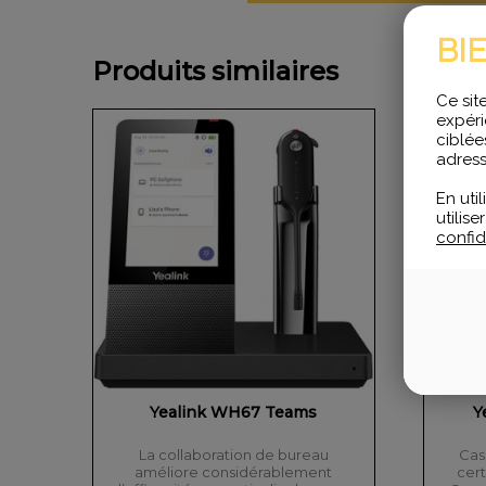
BI
Produits similaires
Ce sit
expéri
ciblée
adress
En uti
utilis
confide
Yealink WH67 Teams
Y
La collaboration de bureau
Cas
améliore considérablement
cer