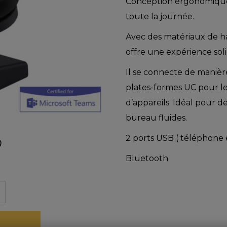
Conception ergonomique
toute la journée.
Avec des matériaux de ha
offre une expérience soli
Il se connecte de manièr
plates-formes UC pour l
d’appareils. Idéal pour d
bureau fluides.
2 ports USB ( téléphone 
0
Bluetooth
té
k