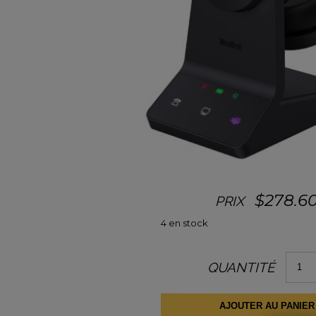
$
278.6
PRIX
4 en stock
quanti
QUANTITÉ
de
Yealin
WH64
Duo
AJOUTER AU PANIER
Teams