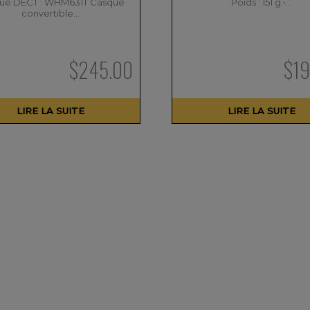
ue DECT : WHM631T Casque
Poids : 151 g •…
convertible…
$
245.00
$
1
LIRE LA SUITE
LIRE LA SUITE