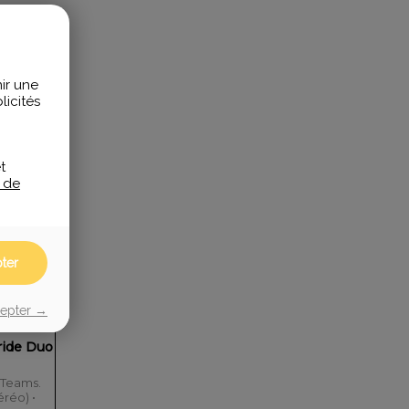
ir une
icités
t
e de
ter
cepter →
ride Duo
 Teams.
éréo) •