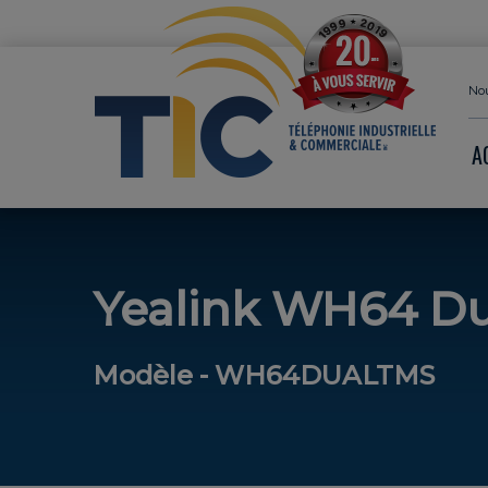
Nou
A
Yealink WH64 D
Modèle - WH64DUALTMS